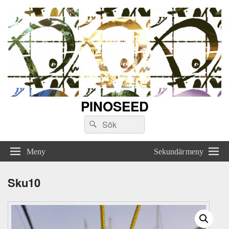
PINOSEED
Sök
Sök
efter:
Meny
Sekundär meny
Sku10