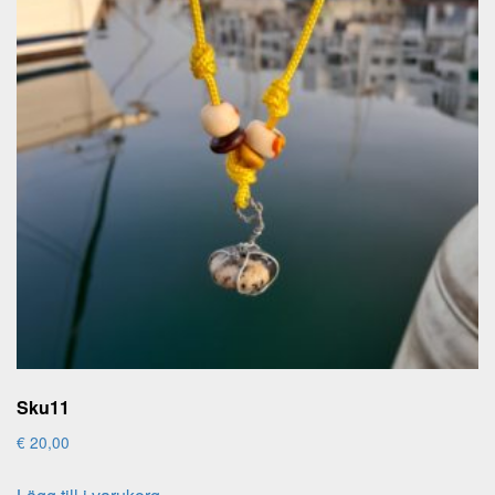
Sku11
€
20,00