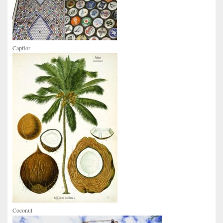
Capflor
Coconut