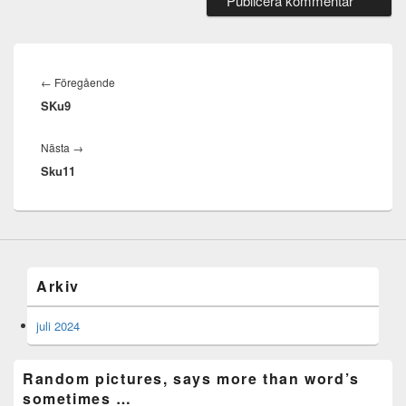
Inläggsnavigering
Föregående
←
Föregående
SKu9
inlägg:
Nästa
Nästa
→
Sku11
inlägg:
Primära
sidofältet
Widget
Arkiv
område
juli 2024
Random pictures, says more than word’s
sometimes …